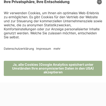
WEITERE ARTIKEL ZU GESUNDE ERNÄHRUNG
Post vom Pfösl
Links
100% Weiterempfehlung
MENÜ
TELEFON
GUTSCHEIN
ANFRAGE
BUCHUNG
Hotel Pfösl
Schwarzenbach 2
39050 Deutschnofen