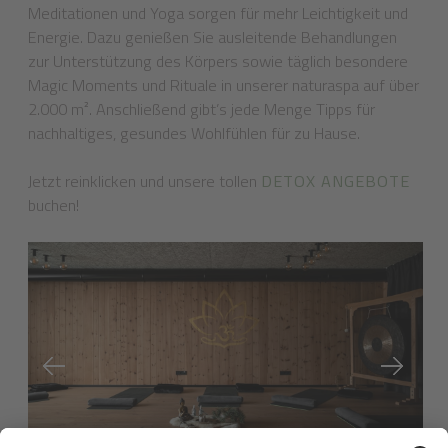
Meditationen und Yoga sorgen für mehr Leichtigkeit und
Energie. Dazu genießen Sie ausleitende Behandlungen
zur Unterstützung des Körpers sowie täglich besondere
Magic Moments und Rituale in unserer naturaspa auf über
2.000 m². Anschließend gibt’s jede Menge Tipps für
nachhaltiges, gesundes Wohlfühlen für zu Hause.
Jetzt reinklicken und unsere tollen
DETOX ANGEBOTE
buchen!