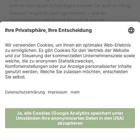
Und mit den neuen Erfahrungen können Sie auch im Alltag
bewusst reagieren und regenerieren – und so
zwischendurch verbrauchte Energie & Freude
zurückgewinnen!Die Rahmenbedingungen im
Naturrefugium Pfösl könnten nicht schöner sein – wir, der
Wald und saftige Wiesen erwarten Sie!
WEITERE ARTIKEL ZU REGENERATION 360°
Post vom Pfösl
Links
MENÜ
TELEFON
GUTSCHEIN
ANFRAGE
BUCHUNG
100% Weiterempfehlung