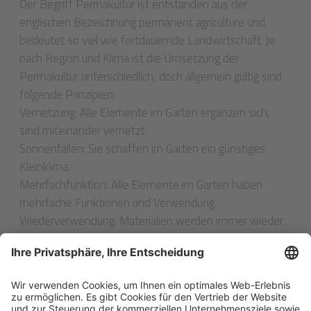
Der Begriff Permakultur ist entstanden aus der
englischen Bezeichnung permanent agriculture und
bedeutet so viel wie fortdauernde Landwirtschaft. Je
nach Region und Klima ist die Umsetzung der
Permakultur unterschiedlich, doch allgemein gültig sind
folgende Prinzipien:
Vernetzung: Alle Elemente im Garten ergänzen sich,
sind miteinander vernetzt.
Sonnenfallen: Sie schaffen im Garten ein günstiges
Kleinklima.
Mehrfachfunktion: Alle Elemente im Garten haben
mehrfache Funktionen und Verwendung.
Wiederverwendung: Materialien werden immer wieder
neu verwendet.
Fruchtfolge: Wichtig ist eine kontinuierliche Fruchtfolge.
Vielfalt statt Einfalt: Die Lebensräume sind vielfältig,
Nützlinge werden gefördert.
Prinzip Biogarten: Die Regeln für den Biogarten und