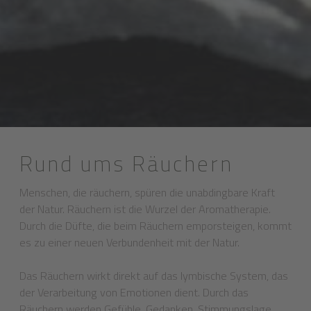
Rund ums Räuchern
Menschen, die räuchern, spüren die unabdingbare Kraft
der Natur. Räuchern ist die Wurzel der Aromatherapie.
Durch die Düfte, die beim Räuchern emporsteigen, kommt
es zu einer neuen Verbundenheit mit der Natur.
Das Räuchern wirkt direkt auf das lymbische System, das
der Verarbeitung von Emotionen dient. Durch das
Räuchern werden Gefühle, Gedanken, Stimmungslage,