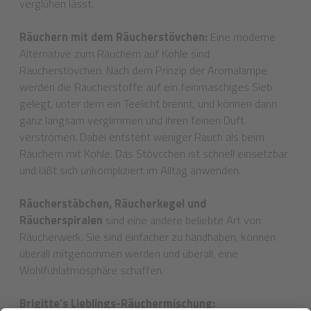
verglühen lässt.
Räuchern mit dem Räucherstövchen:
Eine moderne
Alternative zum Räuchern auf Kohle sind
Räucherstövchen. Nach dem Prinzip der Aromalampe
werden die Räucherstoffe auf ein feinmaschiges Sieb
gelegt, unter dem ein Teelicht brennt, und können dann
ganz langsam verglimmen und ihren feinen Duft
verströmen. Dabei entsteht weniger Rauch als beim
Räuchern mit Kohle. Das Stövcchen ist schnell einsetzbar
und läßt sich unkompliziert im Alltag anwenden.
Räucherstäbchen, Räucherkegel und
Räucherspiralen
sind eine andere beliebte Art von
Räucherwerk. Sie sind einfacher zu handhaben, können
überall mitgenommen werden und überall, eine
Wohlfühlatmosphäre schaffen.
Brigitte’s Lieblings-Räuchermischung: