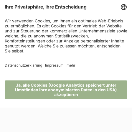
Salbei:
wirkt klärend und reinigend
Beifuss:
gibt Energie und stärkt die Lebenskraft
Alantwurzel:
bringt Licht, Helligkeit und Sonnenschein in
die Seele
Lavendel:
entspannend und sorgt für klaren Kopf
Holunder:
für eine heimelige Wohlfühlatmosphäre, macht
gelassen und zuversichtlich
Wacholderbeeren:
erfrischend und reinigend
Fichtenharz:
nadelig-waldiger Duft wirkt
stimmungsaufhellend
MENÜ
TELEFON
GUTSCHEIN
ANFRAGE
BUCHUNG