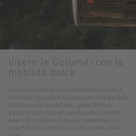
Vivere le Dolomiti con la
mobilità dolce
L'esperienza Dolomiti con la mobilità dolce è rivolta a
tutti coloro che vogliono avvicinarsi alle montagne della
Val d'Ega senza l'uso dell'auto - grazie all'utilizzo
gratuito di tutti i mezzi di trasporto pubblico dell'Alto
Adige e alla possibilità di utilizzare illimitatamente i 17
impianti di risalita del Catinaccio, del Latemar e dello
Sciliar