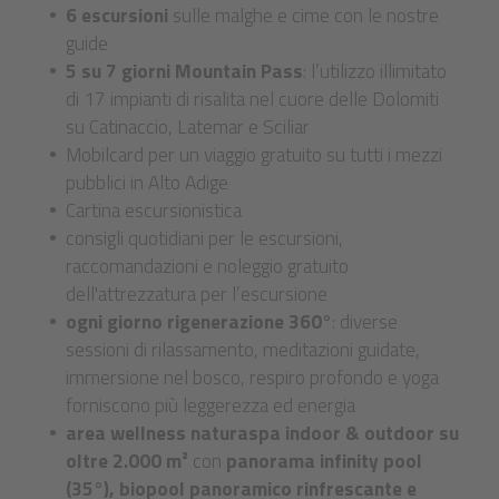
6 escursioni
sulle malghe e cime con le nostre
guide
5 su 7 giorni Mountain Pass
: l’utilizzo illimitato
di 17 impianti di risalita nel cuore delle Dolomiti
su Catinaccio, Latemar e Sciliar
Mobilcard per un viaggio gratuito su tutti i mezzi
pubblici in Alto Adige
Cartina escursionistica
consigli quotidiani per le escursioni,
raccomandazioni e noleggio gratuito
dell'attrezzatura per l’escursione
ogni giorno rigenerazione 360°
: diverse
sessioni di rilassamento, meditazioni guidate,
immersione nel bosco, respiro profondo e yoga
forniscono più leggerezza ed energia
area wellness naturaspa indoor & outdoor su
oltre 2.000 m²
con
panorama infinity pool
(35°), biopool panoramico rinfrescante
e