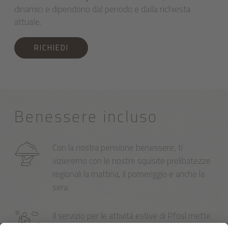
dinamici e dipendono dal periodo e dalla richiesta
attuale.
RICHIEDI
Benessere incluso
Con la nostra pensione benessere, ti
vizieremo con le nostre squisite prelibatezze
regionali la mattina, il pomeriggio e anche la
sera.
Il servizio per le attività estive di Pfösl mette