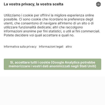
a tua disposizione tour guidati, proposte
personalizzate, noleggio dell’attrezzatura e
molto altro.
Prenditi cura del tuo corpo in piscina, in sauna
e con trattamenti: nella nostra naturaspa
raduniamo tutte le forze della natura.
Il servizio per le attività invernali di Pfösl
include, tra l’altro, una navetta gratuita,
skipass, noleggio dell’attrezzatura e
assistenza direttamente in hotel.
MENU
TELEFONO
BUONI
RICHIESTA
PRENOTA