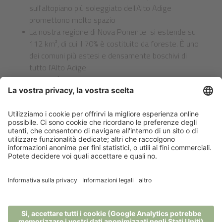
sull'altopiano più soleggiato dell'Alto Adige
promettono molto spazio
La nostra regione di Nova Ponente si estende su
112 km², di cui il 70% è costituito da foreste. È uno
dei comuni più estesi e densamente boschivi di
tutto l'Alto Adige
2.000 m² di benessere naturale all'interno e
all'esterno
Questo garantisce una preziosa vacanza nella natura in
mezzo alle montagne e alle foreste della nostra zona con
molta libertà, pace e possibilità di ritiro.
Famiglia Zelger Mahlknecht
Per restare sempre aggiornato