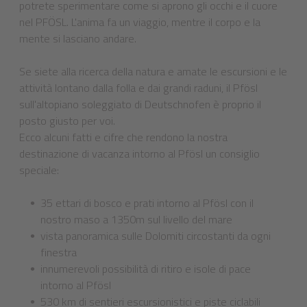
potrete sperimentare come si aprono gli occhi e il cuore
nel PFÖSL. L'anima fa un viaggio, mentre il corpo e la
mente si lasciano andare.
Se siete alla ricerca della natura e amate le escursioni e le
attività lontano dalla folla e dai grandi raduni, il Pfösl
sull'altopiano soleggiato di Deutschnofen è proprio il
posto giusto per voi.
Ecco alcuni fatti e cifre che rendono la nostra
destinazione di vacanza intorno al Pfösl un consiglio
speciale:
35 ettari di bosco e prati intorno al Pfösl con il
nostro maso a 1350m sul livello del mare
vista panoramica sulle Dolomiti circostanti da ogni
finestra
innumerevoli possibilità di ritiro e isole di pace
intorno al Pfösl
530 km di sentieri escursionistici e piste ciclabili