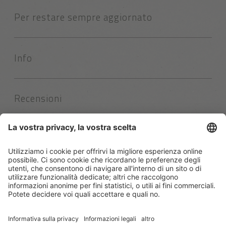
Per restare sempre aggiornato
Info
Recensioni
Contatto
Rio Nero 2
39050 Nova Ponente
- Italia
Tel.
+39 0471 616537
info@pfoesl.it