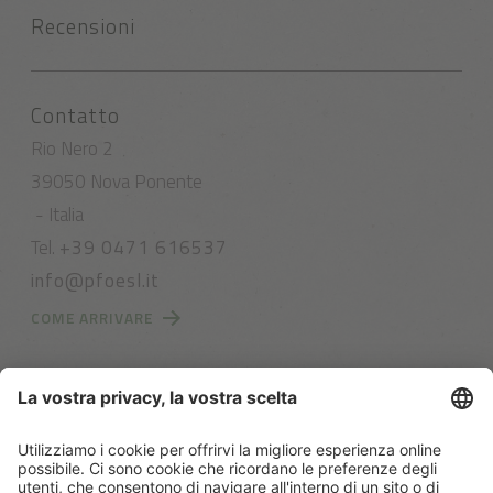
Recensioni
Contatto
Rio Nero 2
39050 Nova Ponente
- Italia
Tel.
+39 0471 616537
info@pfoesl.it
COME ARRIVARE