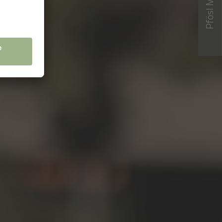
Pfösl Magazin
Pfösl