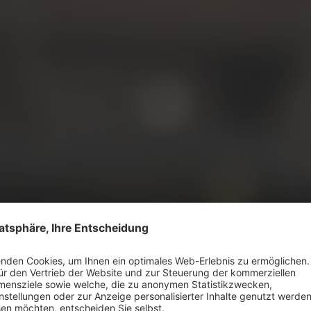
12
Gründ