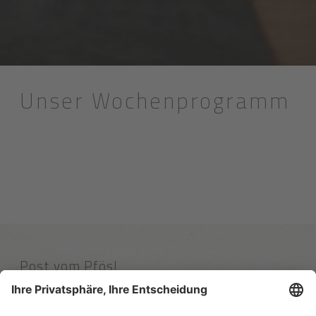
Unser Wochenprogramm
Post vom Pfösl