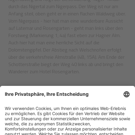
durch das Nigertal zum Nigerpass. Der Weg ist nur am
Anfang steil, oben geht er in einen flachen Waldweg über.
Vom Nigerpass - hier hat man eine wunderbare Aussicht
auf Latemar und Rosengarten - geht man links über den
Forstweg (Markierung 1, 4a) fast eben zur Hagner Alm.
Auch hier hat man eine herrliche Sicht auf die
Dolomitengipfel. Der Abstieg nach Welschnofen erfolgt
über die verkehrsfreie Almstraße (4B, 15A). Am Ende der
Schotterstraße biegt der Weg 40 links ab und bringt den
Wanderer zum Hotel Rosengarten.
ZURÜCK ZUR LISTE
Post vom Pfösl