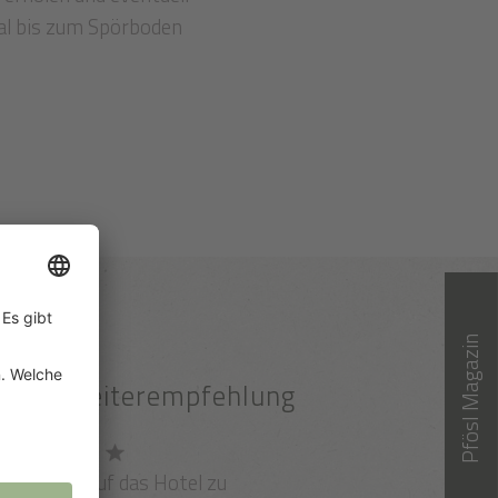
al bis zum Spörboden
Pfösl Magazin
100% Weiterempfehlung
Du fährst auf das Hotel zu