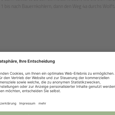
 1 bis nach Bauernkohlern, dann den Weg 4a durchs Wolft
Links
Presse
Auszeichnungen
“
Downloads