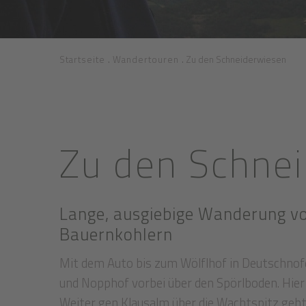
.
.
Startseite
Wandertouren
Zu den Schneiderwiesen
Zu den Schne
Lange, ausgiebige Wanderung vo
Bauernkohlern
Mit dem Auto bis zum Wölflhof in Deutschnof
und Nopphof vorbei über den Spörlboden. Hie
Weiter gen Klausalm über die Wachtspitz geht'