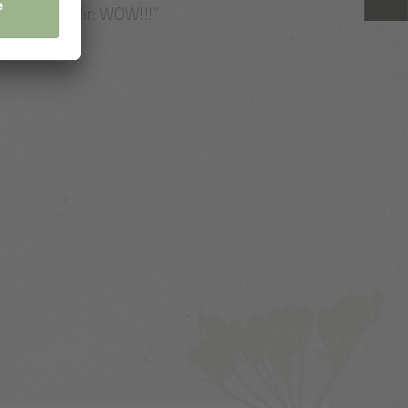
nd denkst dir: WOW!!!”