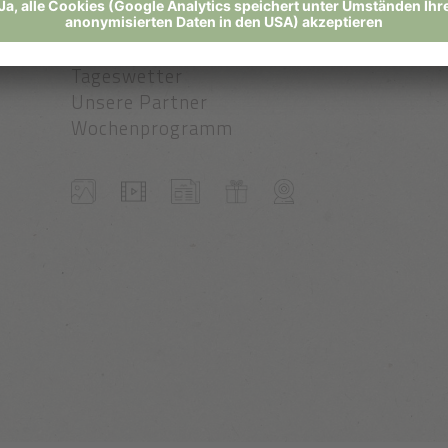
u
Jobs-Pfösl Circle
Social Wall
Tageswetter
Unsere Partner
Wochenprogramm