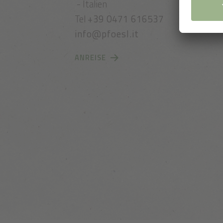
- Italien
Tel
+39 0471 616537
info@pfoesl.it
ANREISE