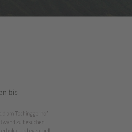
en bis
ald am Tschinggerhof
otwand zu besuchen.
 erholen und eventuell