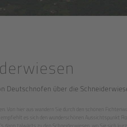
iderwiesen
n Deutschnofen über die Schneiderwies
en. Von hier aus wandern Sie durch den schönen Fichtenw
r empfiehlt es sich den wunderschönen Aussichtspunkt R
s dann talwärts zu den Schneiderwiesen, wo Sie sich kurz