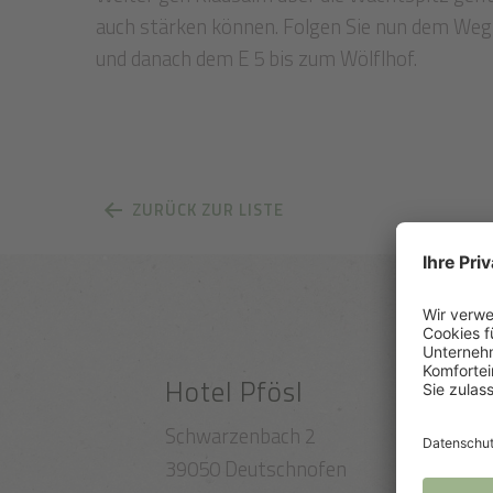
auch stärken können. Folgen Sie nun dem Weg
und danach dem E 5 bis zum Wölflhof.
ZURÜCK ZUR LISTE
Hotel Pfösl
Schwarzenbach 2
39050 Deutschnofen