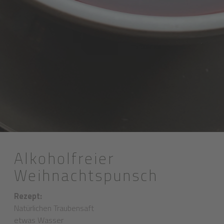
Alkoholfreier
Weihnachtspunsch
Rezept:
Natürlichen Traubensaft
etwas Wasser