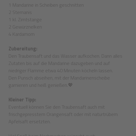
1 Mandarine in Scheiben geschnitten
2 Sternanis
1 kl. Zimtstange
2 Gewürznelken
4 Kardamom
Zubereitung:
Den Traubensaft und das Wasser aufkochen. Dann alles
Zutaten bis auf die Mandarine dazugeben und auf
niedriger Flamme etwa 40 Minuten köcheln lassen.
Den Punsch abseihen, mit der Mandarinenscheibe
garnieren und heiß genießen.💖
Kleiner Tipp:
Eventuell können Sie den Traubensaft auch mit
frischgepresstem Orangensaft oder mit naturtrübem
Apfelsaft ersetzten.
Viel Spaß beim Nachmachen wünscht euch,