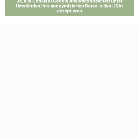
Links
MENÜ
TELEFON
GUTSCHEIN
ANFRAGE
BUCHUNG
100% Weiterempfehlung
Hotel Pfösl
Schwarzenbach 2
39050 Deutschnofen
- Italien
Tel
+39 0471 616537
info@pfoesl.it
ANREISE