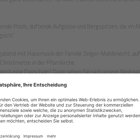
fende Pools, duftende Aufgüsse und Bergspitzen, die im A
isch.“
ligabend mit Hausmusik der Familie Zelger-Mahlknecht, au
 Christmette in der Pfarrkirche.
e noch eine Pauschale? Dann sehen Sie sich unsere Weihn
GWEIHNACHT IM PFÖSL
“ an und buchen Sie Ihre zaube