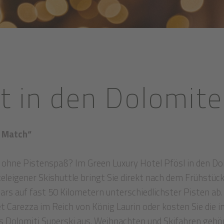
t in den Dolomit
e Match“
ohne Pistenspaß? Im Green Luxury Hotel Pfösl in den Dol
leigener Skishuttle bringt Sie direkt nach dem Frühstück
rs auf fast 50 Kilometern unterschiedlichster Pisten ab.
 Carezza im Reich von König Laurin oder kosten Sie die 
ls Dolomiti Superski aus. Weihnachten und Skifahren geh