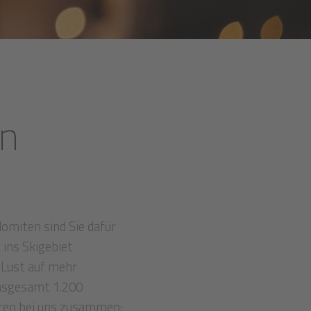
en
omiten sind Sie dafür
 ins Skigebiet
 Lust auf mehr
insgesamt 1.200
ören bei uns zusammen: