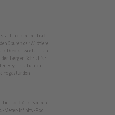
 Statt laut und hektisch
 den Spuren der Wildtiere
sen. Dreimal wöchentlich
 den Bergen Schritt für
nften Regeneration am
nd Yogastunden.
nd in Hand. Acht Saunen
25-Meter-Infinity-Pool