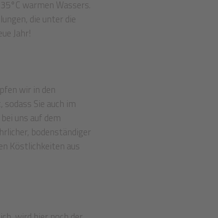
s 35°C warmen Wassers.
ungen, die unter die
eue Jahr!
fen wir in den
t, sodass Sie auch im
 bei uns auf dem
hrlicher, bodenständiger
en Köstlichkeiten aus
ch, wird hier noch der