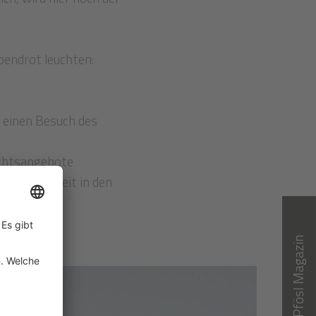
bendrot leuchten:
f einen Besuch des
achtsangebote
rhafte Auszeit in den
Pfösl Magazin