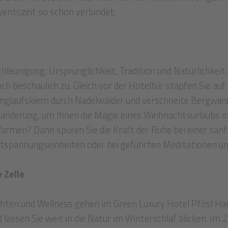
ventszeit so schön verbindet.
leunigung, Ursprünglichkeit, Tradition und Natürlichkeit.
h beschaulich zu. Gleich vor der Hoteltür stapfen Sie auf
 Langlaufskiern durch Nadelwälder und verschneite Bergwie
anderung, um Ihnen die Magie eines Weihnachtsurlaubs in
 Warmen? Dann spüren Sie die Kraft der Ruhe bei einer sa
ntspannungseinheiten oder bei geführten Meditationen u
 Zelle
hten und Wellness gehen im Green Luxury Hotel Pfösl Ha
assen Sie weit in die Natur im Winterschlaf blicken. Im 