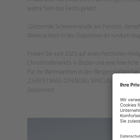
wahre Sinn des Fests gelebt.
„Glitzernde Schneekristalle am Fenster, damp
Weihnachten in den Dolomiten ist rundum mag
Freuen Sie sich 2025 auf einen festlichen Hei
Christkindlmarkts in Bozen und eine feierliche
Für Ihr Weihnachten in den Bergen suchen Si
„
CHRISTMAS OPENING SPECIAL
“ und „
BER
Dolomiten!