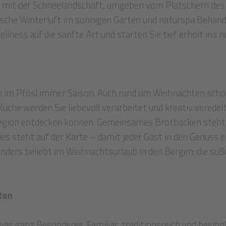
 mit der Schneelandschaft, umgeben vom Plätschern de
sche Winterluft im sonnigen Garten und naturspa Behandl
ness auf die sanfte Art und starten Sie tief erholt ins n
im Pfösl immer Saison. Auch rund um Weihnachten schöp
üche werden Sie liebevoll verarbeitet und kreativ veredel
 Region entdecken können. Gemeinsames Brotbacken steht
es steht auf der Karte – damit jeder Gast in den Genuss e
ers beliebt im Weihnachtsurlaub in den Bergen: die süß
ten
s ganz Besonderes. Familiär, traditionsreich und besinnli