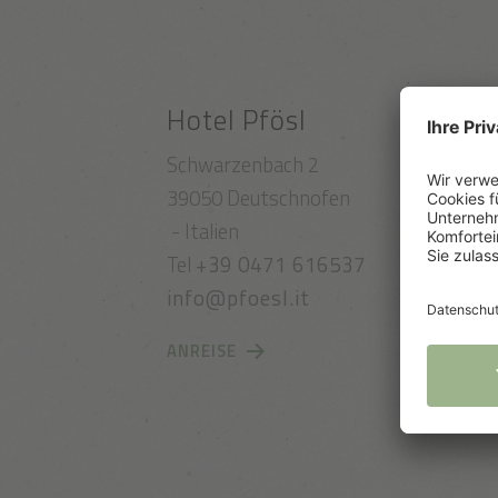
Hotel Pfösl
Schwarzenbach 2
39050 Deutschnofen
- Italien
Tel
+39 0471 616537
info@pfoesl.it
ANREISE