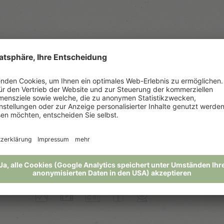
Links
Presse
Auszeichnungen
“
Downloads
u
Jobs-Pfösl Circle
Social Wall
Tageswetter
Unsere Partner
Wochenprogramm