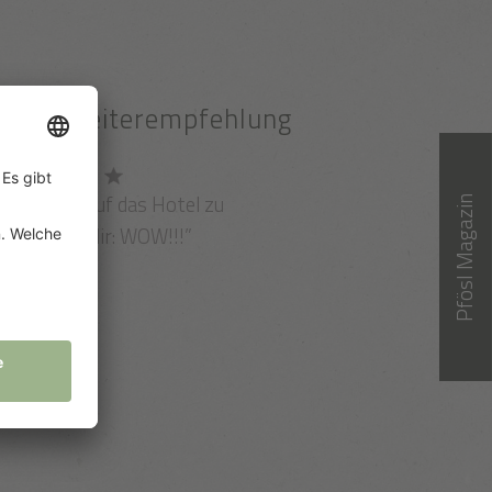
100% Weiterempfehlung
Du fährst auf das Hotel zu
Pfösl Magazin
nd denkst dir: WOW!!!”