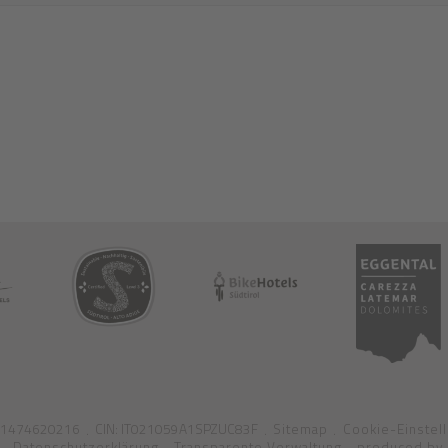
T01474620216
CIN: IT021059A1SPZUC83F
Sitemap
Cookie-Einstel
Datenschutzerklärung
Transparente Verwaltung
produced by