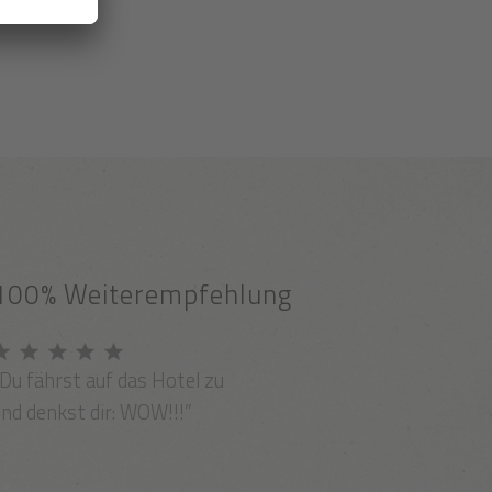
100% Weiterempfehlung
Du fährst auf das Hotel zu
nd denkst dir: WOW!!!”