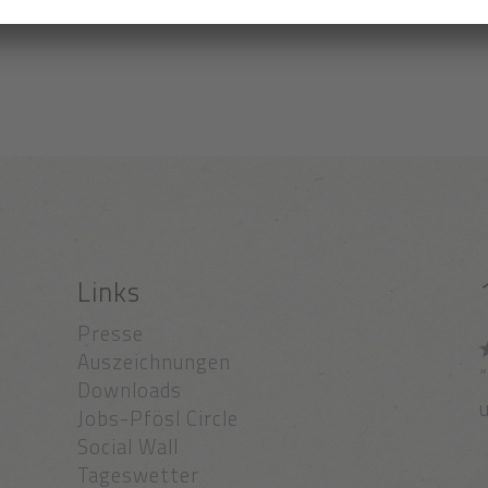
Links
Presse
Auszeichnungen
“
Downloads
u
Jobs-Pfösl Circle
Social Wall
Tageswetter