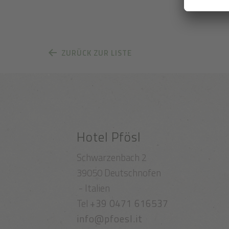
ZURÜCK ZUR LISTE
Hotel Pfösl
Schwarzenbach 2
39050 Deutschnofen
- Italien
Tel
+39 0471 616537
info@pfoesl.it