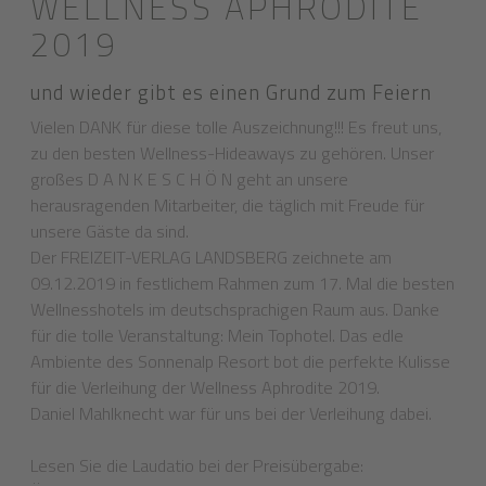
WELLNESS APHRODITE
2019
und wieder gibt es einen Grund zum Feiern
Vielen DANK für diese tolle Auszeichnung!!! Es freut uns,
zu den besten Wellness-Hideaways zu gehören. Unser
großes D A N K E S C H Ö N geht an unsere
herausragenden Mitarbeiter, die täglich mit Freude für
unsere Gäste da sind.
Der FREIZEIT-VERLAG LANDSBERG zeichnete am
09.12.2019 in festlichem Rahmen zum 17. Mal die besten
Wellnesshotels im deutschsprachigen Raum aus. Danke
für die tolle Veranstaltung: Mein Tophotel. Das edle
Ambiente des Sonnenalp Resort bot die perfekte Kulisse
für die Verleihung der Wellness Aphrodite 2019.
Daniel Mahlknecht war für uns bei der Verleihung dabei.
Lesen Sie die Laudatio bei der Preisübergabe: