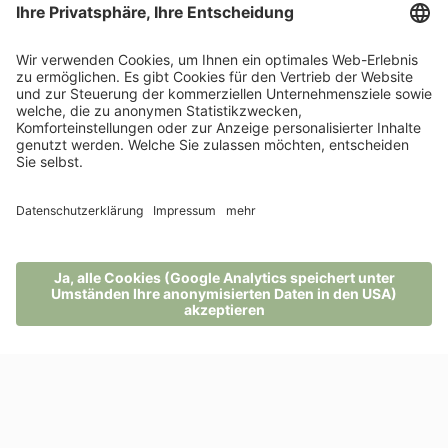
WEITERE ARTIKEL ZU PFÖSLMOMENTS
MENÜ
TELEFON
GUTSCHEIN
ANFRAGE
BUCHUNG
Post vom Pfösl