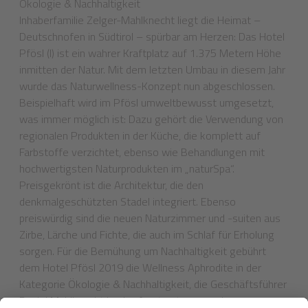
Ökologie & Nachhaltigkeit
Inhaberfamilie Zelger-Mahlknecht liegt die Heimat –
Deutschnofen in Südtirol – spürbar am Herzen: Das Hotel
Pfösl (I) ist ein wahrer Kraftplatz auf 1.375 Metern Höhe
inmitten der Natur. Mit dem letzten Umbau in diesem Jahr
wurde das Naturwellness-Konzept nun abgeschlossen.
Beispielhaft wird im Pfösl umweltbewusst umgesetzt,
was immer möglich ist: Dazu gehört die Verwendung von
regionalen Produkten in der Küche, die komplett auf
Farbstoffe verzichtet, ebenso wie Behandlungen mit
hochwertigsten Naturprodukten im „naturSpa“.
Preisgekrönt ist die Architektur, die den
denkmalgeschützten Stadel integriert. Ebenso
preiswürdig sind die neuen Naturzimmer und -suiten aus
Zirbe, Lärche und Fichte, die auch im Schlaf für Erholung
sorgen. Für die Bemühung um Nachhaltigkeit gebührt
dem Hotel Pfösl 2019 die Wellness Aphrodite in der
Kategorie Ökologie & Nachhaltigkeit, die Geschäftsführer
Daniel Mahlknecht hocherfreut entgegennahm.