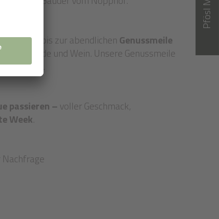
Pfösl Magazin
von Jochen Bauder vom Nopphof.
a in Völs bis zur abendlichen
Genussmeile
 zu Schokolade und Wein. Unsere Genussmeile
fösl-Küche.
ue passieren –
voller Geschmack,
ste Week
.
r Nachfrage