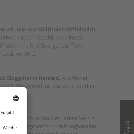
n wir, wie aus Südtiroler Büffelmilch
handwerklichem Geschick und bester
lfleisch und Mai-Spargel aus Terlan.
fpreis 45,00€)
.
t Glögglhof in Karneid.
Am Abend
 durch den Abend mit charakterstarken
bian und Erwin Näckler, lernen Sie die
rkostet und genossen –
mit regionalen