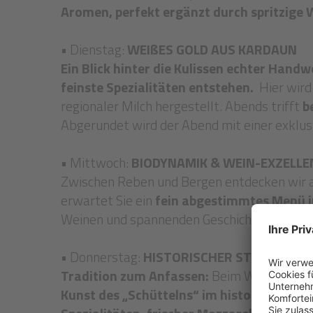
Aromen, perfekt ergänzt durch spritzige
• Dienstag:
WEIßES GOLD AUS KARDAUN
Ein Blick hinter die Kulissen echter Hand
feinste Spezialitäten entstehen.
Hier wird
regionaler Milch hergestellt. Abends trifft
b
Abgerundet wird der Abend mit einer exklus
• Mittwoch:
BIODYNAMIK & WEIN-EXZELLE
Zwischen Reben und Bergen entdecken wir 
erwartet Sie ein
fein abgestimmtes Menü i
Weinen und spannenden Geschichten aus de
• Donnerstag:
HISTORISCHER STEINBACKO
Tradition zum Anfassen:
Beim Workshop run
Kunst des „Schüttelns“ im historischen S