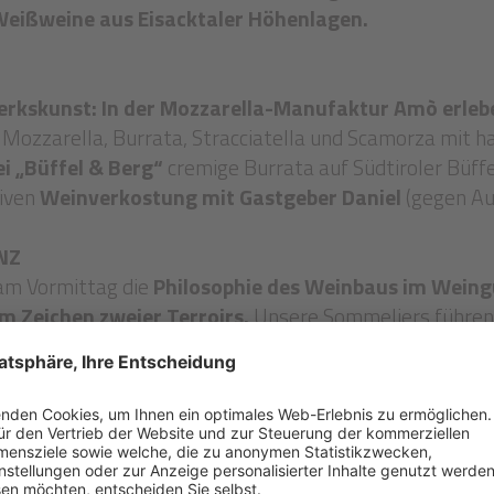
 Weißweine aus Eisacktaler Höhenlagen.
werkskunst: In der Mozzarella-Manufaktur Amò erlebe
 Mozzarella, Burrata, Stracciatella und Scamorza mit 
ei „Büffel & Berg“
cremige Burrata auf Südtiroler Büffe
iven
Weinverkostung mit Gastgeber Daniel
(gegen Au
NZ
am Vormittag die
Philosophie des Weinbaus im Weingu
m Zeichen zweier Terroirs.
Unsere Sommeliers führen
m Keller und vom Berg.
FEN, KORN & HANDWERK
d ums Schüttelbrot, mit den beiden Bäckermeistern Fa
teinbackofen
. Am Abend wird gemeinsam gebacken, ve