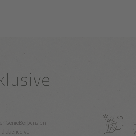
klusive
rer Genießerpension
G
nd abends von
V