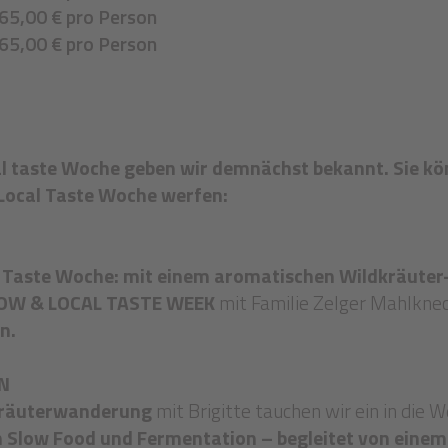
365,00 € pro Person
365,00 € pro Person
 taste Woche geben wir demnächst bekannt. Sie könn
ocal Taste Woche werfen:
al Taste Woche: mit einem aromatischen Wildkräuter-
 SLOW & LOCAL TASTE WEEK
mit Familie Zelger Mahlknec
n.
N
r Kräuterwanderung
mit Brigitte tauchen wir ein in die W
in Slow Food und Fermentation – begleitet von einem