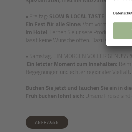
Spezialitäten, frischer Mozzarella-Produ
• Freitag:
SLOW & LOCAL TASTE MEILE
Ein Fest für alle Sinne:
Vom vormittägliche
im Hotel
. Lernen Sie unsere Produzenten pe
lässt keine Wünsche offen. Dazu serviert u
• Samstag: EIN MORGEN VOLLER GENUSS 
Ein letzter Moment zum Innehalten:
Beim
Begegnungen und echter regionaler Vielfalt
Buchen Sie jetzt und tauchen Sie ein in di
Früh buchen lohnt sich:
Unsere Preise sind 
ANFRAGEN