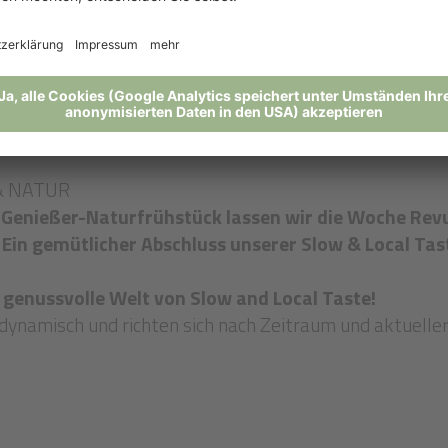
ktion von Dennis Pellegrini und handgebrautem Bier
n Kaffee-Erlebnis beim
Besuch der Kafferösterei
Carom
rsönlich kennen. Von Käse, Gemüse und Fleisch bis hin
nser Küchenteam kreative Gourmet-Highlights aus der P
& NATUR
Genießer-Naturfrühstück lassen wir die Woche Rev
. Ein gemütlicher Abschluss unserer Slow & Local Ta
e genussvolle Welt von Slow and Local Taste!
dynamisch und richten sich nach Zeitraum und aktuelle