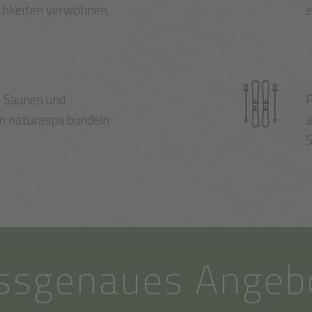
ichkeiten verwöhnen.
e
, Saunen und
P
m naturaspa bündeln
a
S
ssgenaues Angeb