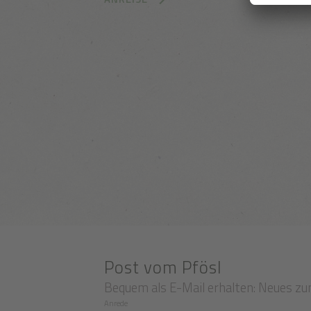
Post vom Pfösl
Bequem als E-Mail erhalten: Neues zu
Anrede