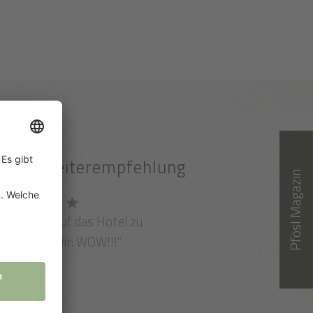
100% Weiterempfehlung
Pfösl Magazin
Du fährst auf das Hotel zu
nd denkst dir: WOW!!!”