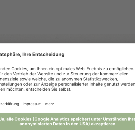
Links
Presse
Auszeichnungen
“
Downloads
u
Jobs-Pfösl Circle
Social Wall
Tageswetter
Unsere Partner