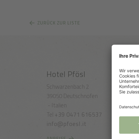
ZURÜCK ZUR LISTE
Hotel Pfösl
Schwarzenbach 2
39050 Deutschnofen
- Italien
Tel
+39 0471 616537
info@pfoesl.it
ANREISE