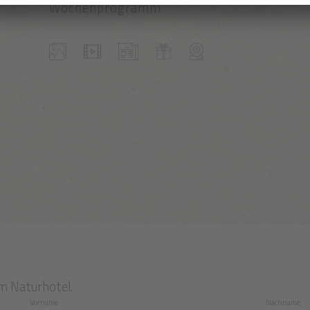
Wochenprogramm
m Naturhotel.
Vorname
Nachname