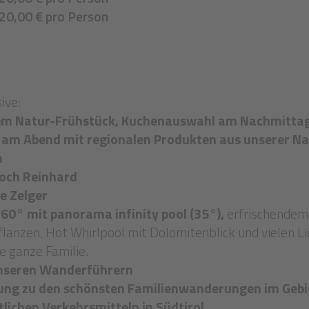
020,00 € pro Person
ive:
gem Natur-Frühstück, Kuchenauswahl am Nachmittag 
 am Abend mit regionalen Produkten aus unserer N
n
koch Reinhard
te Zelger
360° mit panorama infinity pool (35°),
erfrischendem
Pflanzen, Hot Whirlpool mit Dolomitenblick und vielen 
e ganze Familie.
unseren Wanderführern
tung zu den schönsten Familienwanderungen im Geb
ntlichen Verkehrsmitteln in Südtirol