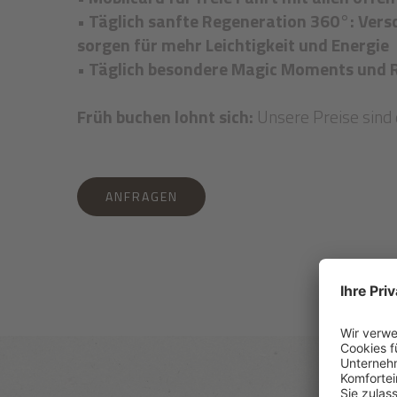
• Täglich sanfte Regeneration 360°: Ver
sorgen für mehr Leichtigkeit und Energie
• Täglich besondere Magic Moments und R
Früh buchen lohnt sich:
Unsere Preise sind 
ANFRAGEN