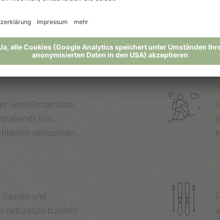
klusive
rer Genießerpension
G
nd abends von
V
ichkeiten verwöhnen.
e
, Saunen und
P
m naturaspa bündeln
a