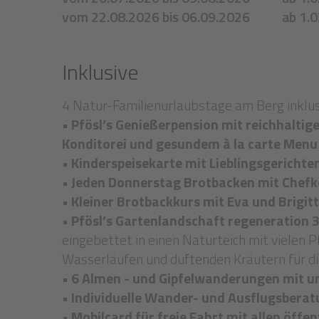
vom 22.08.2026 bis 06.09.2026
ab 1.
Inklusive
4 Natur-Familienurlaubstage am Berg inklus
• Pfösl’s Genießerpension mit reichhalti
Konditorei und gesundem à la carte Menu
• Kinderspeisekarte mit Lieblingsgerichte
• Jeden Donnerstag Brotbacken mit Chef
• Kleiner Brotbackkurs mit Eva und Brigit
• Pfösl’s Gartenlandschaft regeneration 
eingebettet in einen Naturteich mit vielen 
Wasserläufen und duftenden Kräutern für di
• 6 Almen - und Gipfelwanderungen mit 
• Individuelle Wander- und Ausflugsbera
• Mobilcard für freie Fahrt mit allen öffe