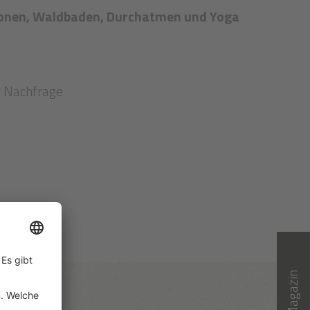
tionen, Waldbaden, Durchatmen und Yoga
r Nachfrage