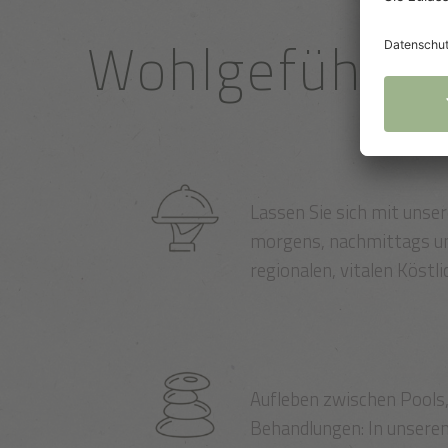
Wohlgefühl in
Lassen Sie sich mit unse
morgens, nachmittags u
regionalen, vitalen Köstl
Aufleben zwischen Pools
Behandlungen: In unsere