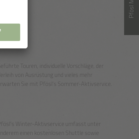
Pfösl Magazin
eführte Touren, individuelle Vorschläge, der
erleih von Ausrüstung und vieles mehr
rwarten Sie mit Pfösl’s Sommer-Aktivservice.
fösl’s Winter-Aktivservice umfasst unter
nderem einen kostenlosen Shuttle sowie