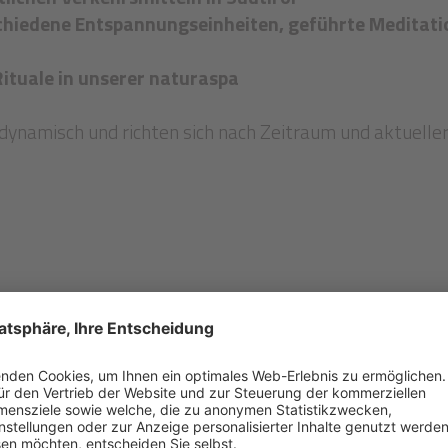
schiedene Entspannungseinheiten, geführte Medita
ituale in unserer naturaspa
dynamisch und richten sich nach Zeitraum und aktuelle