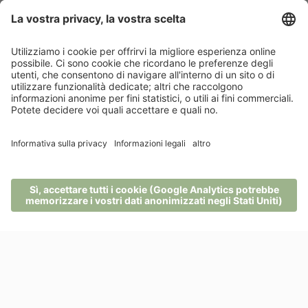
Change Maker Hotels
MENU
TELEFONO
BUONI
RICHIESTA
PRENOTA