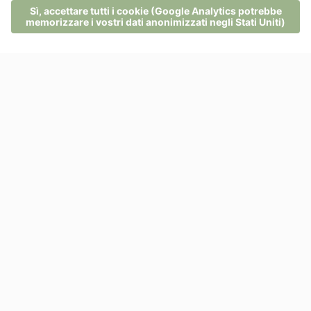
MENU
TELEFONO
BUONI
RICHIESTA
PRENOTA
L’inverno sulle Dolomiti