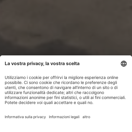
Un panorama
innevato
Lasciare vagare lo sguardo