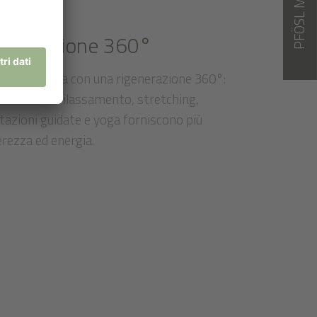
PFÖSL MAGAZIN
generazione 360°
giorno inizia con una rigenerazione 360°:
se unità di rilassamento, stretching,
tazioni guidate e yoga forniscono più
erezza ed energia.