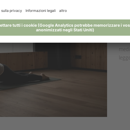
Ri
Ogni 
diver
medi
legg