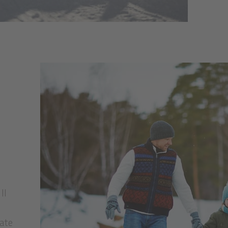
Il
tate