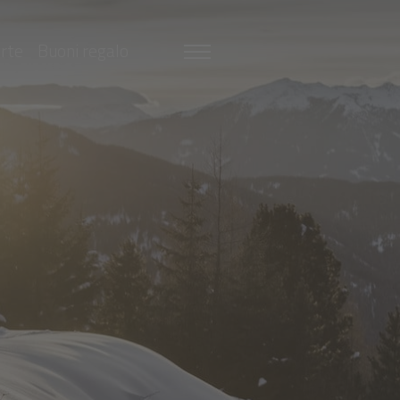
erte
Buoni regalo