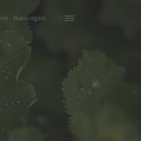
erte
Buoni regalo