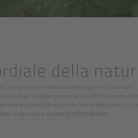
rdiale della natu
io, ritrovarsi unici nell’armonia del luogo che ci circonda.”
ntale. Brigitte Zelger, proprietaria del Pfösl è anche esp
lle erbe e orti rialzati nel cortile interno della struttura. L
iziare un percorso e provare gli effetti benefici.