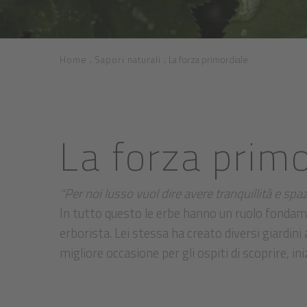
.
.
Home
Sapori naturali
La forza primordiale
La forza primo
"Per noi lusso vuol dire avere tranquillità e spaz
In tutto questo le erbe hanno un ruolo fondame
erborista. Lei stessa ha creato diversi giardini a
migliore occasione per gli ospiti di scoprire, in