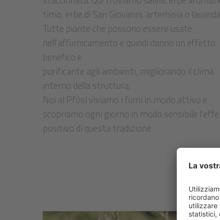
staccionata. Qui troviamo salvia, erbe aromati
timo, erbe di San Giovanni, artemisia o lavanda
Tutte piante che possono essere usate
nell’affumicamento e quindi danno un effetto
benefico e
purificante agli ambienti, migliorando il clima
interno della struttura.
Noi al Pfösl viviamo i fumi in modo attivo e
scopriamo ogni giorno in modo sensibile l’eff
positivo di questa tradizione