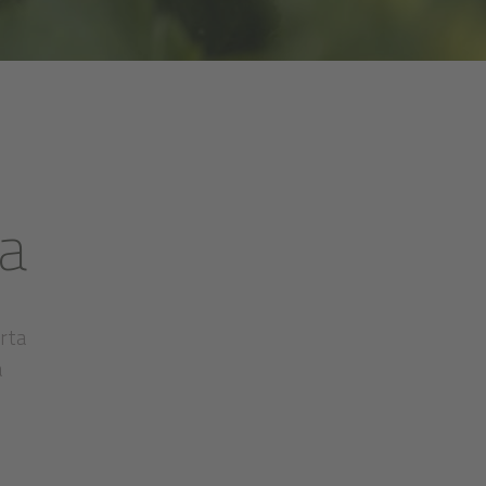
ra
erta
a