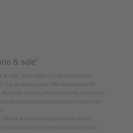
ane & sale"
 & sale“ e uno degli orti, dove troviamo
te che vengono usate nella lavorazione del
 Non solo cumino, anice, finocchio, coriandolo
gonella caerulea possono essere scoperti dai
ri
i. Anche la loro lavorazione viene vissuta,
hé settimanalmente nel panificio interno e