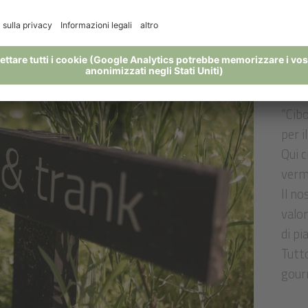
"C
”Cibo
per i
Qui c
vermu
Il no
valor
di pi
Tutto
gourm