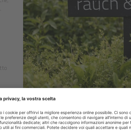
che,
.
etto