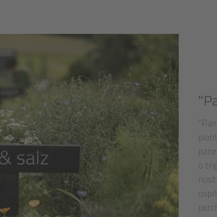
"P
”Pane
pian
pane.
o tri
nost
ospit
perc