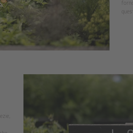
forno
quest
ezie,