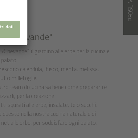
PFÖSL MAGAZIN
ibo e bevande"
 & bevande“, il giardino alle erbe per la cucina e
l palato.
rescono calendula, ibisco, menta, melissa,
t o millefoglie.
stro team di cucina sa bene come prepararli e
izzarli, per la creazione
atti squisiti alle erbe, insalate, te o succhi.
 questo nella nostra cucina naturale e di
et alle erbe, per soddisfare ogni palato.