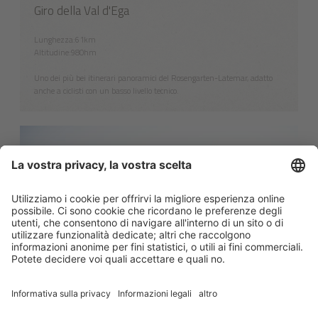
Giro della Val d'Ega
Lunghezza:61km
Altitudine:980hm
Uno dei più bei itinerari panoramici del Rosengarten-Latemar, adatto
anche a ciclisti con un basso livello tecnico.