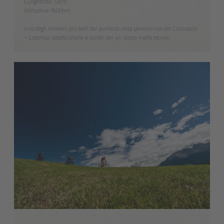
Lunghezza:72km
Altitudine:1600hm
Uno degli itinerari più belli dal punto di vista panoramico del Catinaccio
– Latemar, adatto anche a ciclisti con un basso livello tecnico.