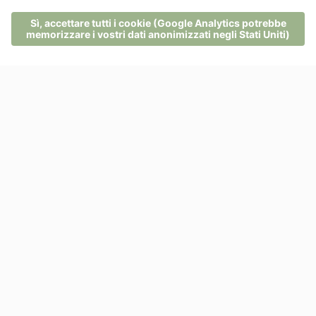
Tour degli Occlini
MENU
TELEFONO
BUONI
RICHIESTA
PRENOTA
Lunghezza:30km
Altitudine:950hm
Il tour ideale per chi vuole pedalare solo mezza giornata, perchè è
fattibile in tre ore e mezzo e si gode di una vista grandiosa su Latemar e
Rosengarten.