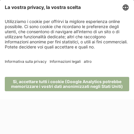
VAI ALLA LISTA
MENU
TELEFONO
BUONI
RICHIESTA
PRENOTA
Per restare sempre aggiornato
Info