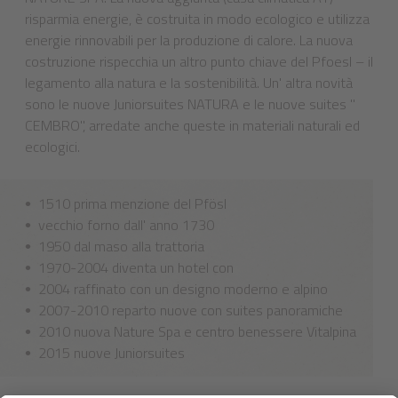
risparmia energie, è costruita in modo ecologico e utilizza
energie rinnovabili per la produzione di calore. La nuova
costruzione rispecchia un altro punto chiave del Pfoesl – il
legamento alla natura e la sostenibilità. Un' altra novità
sono le nuove Juniorsuites NATURA e le nuove suites "
CEMBRO", arredate anche queste in materiali naturali ed
ecologici.
1510 prima menzione del Pfösl
vecchio forno dall' anno 1730
1950 dal maso alla trattoria
1970-2004 diventa un hotel con
2004 raffinato con un designo moderno e alpino
2007-2010 reparto nuove con suites panoramiche
2010 nuova Nature Spa e centro benessere Vitalpina
2015 nuove Juniorsuites