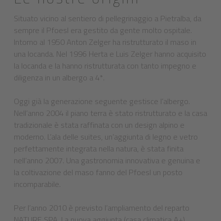
Situato vicino al sentiero di pellegrinaggio a Pietralba, da
sempre il Pfoesl era gestito da gente molto ospitale.
Intorno al 1950 Anton Zelger ha ristrutturato il maso in
una locanda. Nel 1996 Herta e Luis Zelger hanno acquisito
la locanda e la hanno ristrutturata con tanto impegno e
diligenza in un albergo a 4*.
Oggi già la generazione seguente gestisce l’albergo.
Nell’anno 2004 il piano terra è stato ristrutturato e la casa
tradizionale è stata raffinata con un design alpino e
moderno. L’ala delle suites, un’aggiunta di legno e vetro
perfettamente integrata nella natura, è stata finita
nell’anno 2007. Una gastronomia innovativa e genuina e
la coltivazione del maso fanno del Pfoesl un posto
incomparabile.
Per l’anno 2010 è previsto l’ampliamento del reparto
NATURE SPA. La nuova aggiunta (casa climatica A+)