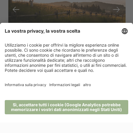
VAI ALLA LISTA
Per restare sempre aggiornato
Info
MENU
TELEFONO
BUONI
RICHIESTA
PRENOTA
Recensioni