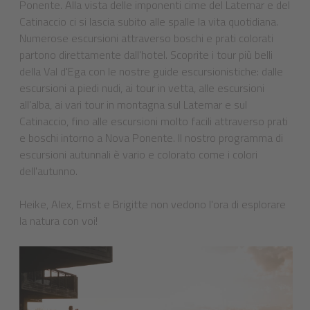
Ponente. Alla vista delle imponenti cime del Latemar e del
Catinaccio ci si lascia subito alle spalle la vita quotidiana.
Numerose escursioni attraverso boschi e prati colorati
partono direttamente dall'hotel. Scoprite i tour più belli
della Val d'Ega con le nostre guide escursionistiche: dalle
escursioni a piedi nudi, ai tour in vetta, alle escursioni
all'alba, ai vari tour in montagna sul Latemar e sul
Catinaccio, fino alle escursioni molto facili attraverso prati
e boschi intorno a Nova Ponente. Il nostro programma di
escursioni autunnali è vario e colorato come i colori
dell'autunno.
Heike, Alex, Ernst e Brigitte non vedono l'ora di esplorare
la natura con voi!