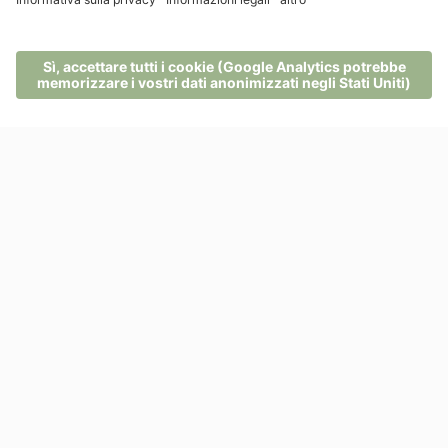
Per restare sempre aggiornato
MENU
TELEFONO
BUONI
RICHIESTA
PRENOTA
Info
Recensioni
Contatto
Rio Nero 2
39050 Nova Ponente
- Italia
Tel.
+39 0471 616537
info@pfoesl.it