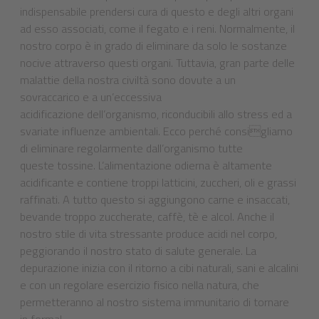
indispensabile prendersi cura di questo e degli altri organi
ad esso associati, come il fegato e i reni. Normalmente, il
nostro corpo è in grado di eliminare da solo le sostanze
nocive attraverso questi organi. Tuttavia, gran parte delle
malattie della nostra civiltà sono dovute a un
sovraccarico e a un’eccessiva
acidificazione dell’organismo, riconducibili allo stress ed a
svariate influenze ambientali. Ecco perché consigliamo
di eliminare regolarmente dall’organismo tutte
queste tossine. L’alimentazione odierna è altamente
acidificante e contiene troppi latticini, zuccheri, oli e grassi
raffinati. A tutto questo si aggiungono carne e insaccati,
bevande troppo zuccherate, caffè, tè e alcol. Anche il
nostro stile di vita stressante produce acidi nel corpo,
peggiorando il nostro stato di salute generale. La
depurazione inizia con il ritorno a cibi naturali, sani e alcalini
e con un regolare esercizio fisico nella natura, che
permetteranno al nostro sistema immunitario di tornare
in forma!