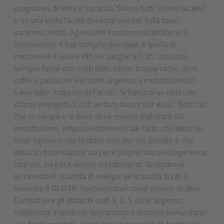
programmi di relax in vacanza. Siamo tutti "esseri alcalini"
e se una volta l'acido dovesse vincere sulla base,
saremmo morti. Agevolate il vostro metabolismo e
sostenetelo. Il suo compito principale è quello di
mantenere il valore PH del sangue a 7,35, cosa non
sempre facile con molti dolci, bibite, troppa carne, alcol,
caffè o pasticcini. Più volte al giorno, il metabolismo ci
salva dalle "trappole dell'acido". Si tratta di un notevole
sforzo energetico, o di un duro lavoro per esso. Tutto ciò
che si mangia o si beve deve essere elaborato dal
metabolismo, indipendentemente dal fatto che abbia un
buon sapore o che lo abbia solo per noi. L'ideale è che
abbia un buon sapore sia per il proprietario dell'organismo,
cioè voi, sia per il vostro metabolismo. Si risparmia
un'incredibile quantità di energia se la scelta di cibi e
bevande è GIUSTA. Sostenendovi come essere alcalino.
Combattere gli attacchi acidi 3, 4, 5 volte al giorno
indebolisce il sistema. Soprattutto il sistema immunitario
e la forza mentale. Come regola generale, la frutta e la