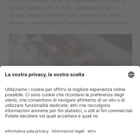
verdura mature, cotte o crude, tendono ad essere
alcaline. Senza condannare l'altro, rimanete nel "milieu
alcalino" e sarete a posto. State aprendo il freno a mano.
VAI ALLA LISTA