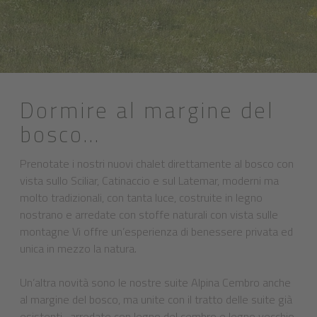
Dormire al margine del
bosco…
Prenotate i nostri nuovi chalet direttamente al bosco con
vista sullo Sciliar, Catinaccio e sul Latemar, moderni ma
molto tradizionali, con tanta luce, costruite in legno
nostrano e arredate con stoffe naturali con vista sulle
montagne Vi offre un’esperienza di benessere privata ed
unica in mezzo la natura.
Un’altra novità sono le nostre suite Alpina Cembro anche
al margine del bosco, ma unite con il tratto delle suite già
esistenti…arredate con legno del cembro e legno vecchio,