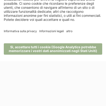
Per restare sempre aggiornato
Info
Recensioni
MENU
TELEFONO
BUONI
RICHIESTA
PRENOTA
Contatto
Rio Nero 2
39050 Nova Ponente
- Italia
Tel.
+39 0471 616537
info@pfoesl.it