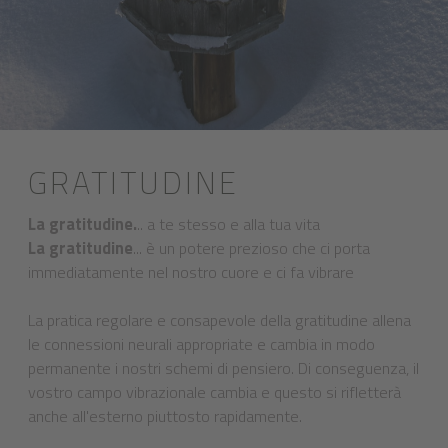
GRATITUDINE
La gratitudine.
.. a te stesso e alla tua vita
La gratitudine
... è un potere prezioso che ci porta
immediatamente nel nostro cuore e ci fa vibrare
La pratica regolare e consapevole della gratitudine allena
le connessioni neurali appropriate e cambia in modo
permanente i nostri schemi di pensiero. Di conseguenza, il
vostro campo vibrazionale cambia e questo si rifletterà
anche all'esterno piuttosto rapidamente.