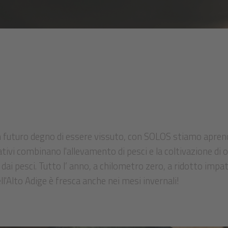
un futuro degno di essere vissuto, con SOLOS stiamo apren
ivi combinano l'allevamento di pesci e la coltivazione di or
 dai pesci. Tutto l’ anno, a chilometro zero, a ridotto impa
ll'Alto Adige è fresca anche nei mesi invernali!