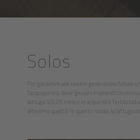
Solos
Per garantire alle nostre generazioni future 
l'acquaponica, dove giovani imprenditori innovat
lattuga SOLOS cresce in acqua ed è fertilizzata
altissima qualità! In questo modo, la lattuga de