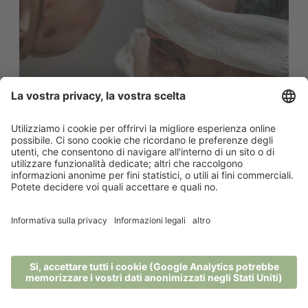
Ayurveda Detox Reset - 7 giorni
7 notti - 16.07.2026 - 22.11.2026
Il programma 7 days Detox Reset combina
la purificazione ayurvedica con il riposo ...
da 2.648,00 € a persona
MENU
TELEFONO
BUONI
RICHIESTA
PRENOTA