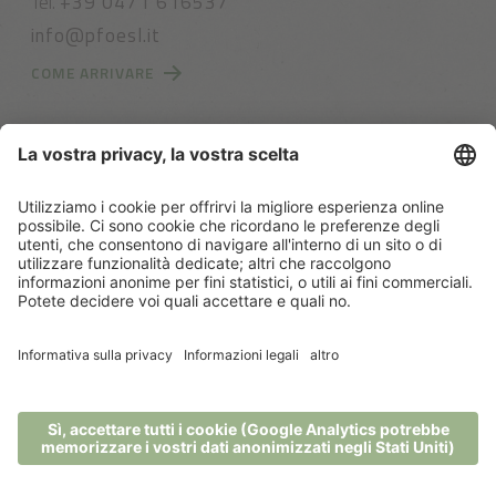
Tel.
+39 0471 616537
info@pfoesl.it
COME ARRIVARE
IT01474620216
CIN: IT021059A1SPZUC83F
Sitemap
Impostazioni dei cookies
Credits
Privacy
Amministrazione trasparente
produced by
MENU
TELEFONO
BUONI
RICHIESTA
PRENOTA