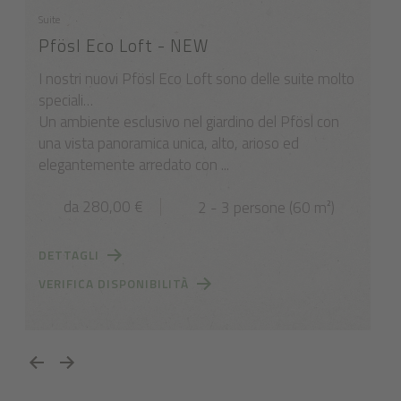
Suite
Ca
Pfösl Eco Loft - NEW
C
I nostri nuovi Pfösl Eco Loft sono delle suite molto
L
speciali…
ne
Un ambiente esclusivo nel giardino del Pfösl con
u
una vista panoramica unica, alto, arioso ed
b
elegantemente arredato con ...
da 280,00 €
2 - 3 persone (60 m²)
DETTAGLI
D
VERIFICA DISPONIBILITÀ
V