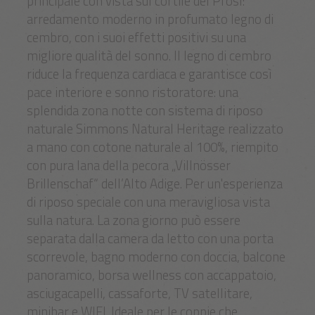
principale con vista sul cortile del Pfösl:
arredamento moderno in profumato legno di
cembro, con i suoi effetti positivi su una
migliore qualità del sonno. Il legno di cembro
riduce la frequenza cardiaca e garantisce così
pace interiore e sonno ristoratore: una
splendida zona notte con sistema di riposo
naturale Simmons Natural Heritage realizzato
a mano con cotone naturale al 100%, riempito
con pura lana della pecora „Villnösser
Brillenschaf“ dell’Alto Adige. Per un'esperienza
di riposo speciale con una meravigliosa vista
sulla natura. La zona giorno può essere
separata dalla camera da letto con una porta
scorrevole, bagno moderno con doccia, balcone
panoramico, borsa wellness con accappatoio,
asciugacapelli, cassaforte, TV satellitare,
minibar e WIFI. Ideale per le coppie che