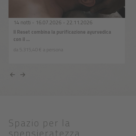
Ayurveda Detox Reset long - 14
A
1
giorni
14 notti - 16.07.2026 - 22.11.2026
I
a
Il Reset combina la purificazione ayurvedica
con il ...
d
da 5.315,40 € a persona
Spazio per la
spensieratezza