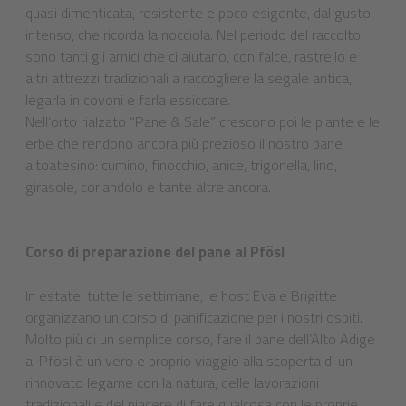
quasi dimenticata, resistente e poco esigente, dal gusto
intenso, che ricorda la nocciola. Nel periodo del raccolto,
sono tanti gli amici che ci aiutano, con falce, rastrello e
altri attrezzi tradizionali a raccogliere la segale antica,
legarla in covoni e farla essiccare.
Nell’orto rialzato “Pane & Sale” crescono poi le piante e le
erbe che rendono ancora più prezioso il nostro pane
altoatesino: cumino, finocchio, anice, trigonella, lino,
girasole, coriandolo e tante altre ancora.
Corso di preparazione del pane al Pfösl
In estate, tutte le settimane, le host Eva e Brigitte
organizzano un corso di panificazione per i nostri ospiti.
Molto più di un semplice corso, fare il pane dell’Alto Adige
al Pfösl è un vero e proprio viaggio alla scoperta di un
rinnovato legame con la natura, delle lavorazioni
tradizionali e del piacere di fare qualcosa con le proprie