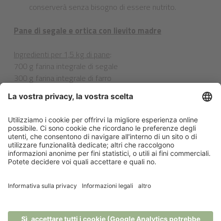
conserverà senza bisogno di essere nutrito.
Pane di segale e ortica con lievito madre
Ingredienti per 1,5 kg di pane
:
700 g farina integrale di segale
300 g farina integrale di farro
300-400 g lievito madre
28 g sale (sale biologico marino)
un pizzico di cumino
un pizzico di finocchio
200 g di ortica tritata
ca. 600-700 ml acqua
100 ml latticello
2 cucchiai di sesamo
2 cucchiai di semi di lino
2 cucchiai di semi di girasole
È possibile impiegare anche altre erbe per fare il pane a
casa secondo la tradizione altoatesina: anice, coriandolo o