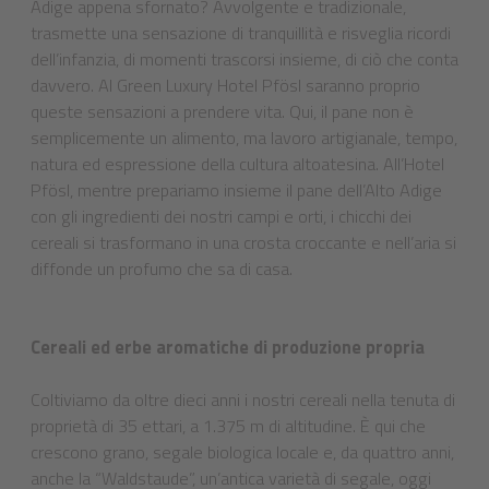
Adige appena sfornato? Avvolgente e tradizionale,
trasmette una sensazione di tranquillità e risveglia ricordi
dell’infanzia, di momenti trascorsi insieme, di ciò che conta
davvero. Al Green Luxury Hotel Pfösl saranno proprio
queste sensazioni a prendere vita. Qui, il pane non è
semplicemente un alimento, ma lavoro artigianale, tempo,
natura ed espressione della cultura altoatesina. All’Hotel
Pfösl, mentre prepariamo insieme il pane dell’Alto Adige
con gli ingredienti dei nostri campi e orti, i chicchi dei
cereali si trasformano in una crosta croccante e nell’aria si
diffonde un profumo che sa di casa.
Cereali ed erbe aromatiche di produzione propria
Coltiviamo da oltre dieci anni i nostri cereali nella tenuta di
proprietà di 35 ettari, a 1.375 m di altitudine. È qui che
crescono grano, segale biologica locale e, da quattro anni,
anche la “Waldstaude”, un’antica varietà di segale, oggi