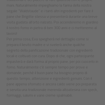
mani. Naturalmente impieghiamo la farina della nostra
segale “Waldstaude” e i tanti altri ingredienti per fare il
pane che Brigitte stessa vi presenterà durante una breve
visita guidata all’orto rialzato. Poi accenderemo in giardino
il nostro forno in pietra di ben 300 anni e ci metteremo al
lavoro!
Per prima cosa, Eva spiegherà nel dettaglio come si
prepara il lievito madre e vi svelerà anche qualche
segreto della panificazione tradizionale con ingredienti
locali e coltivati con cura. Dopo di che, ogni partecipante
impasterà e darà forma al proprio pane, per poi cuocerlo in
forno. Naturalmente c’è sempre tempo per prove e
domande, perché il buon pane ha bisogno proprio di
questo: tempo, attenzione e ingredienti genuini. Con il
pane appena sfornato e ancora caldo viene poi preparata
e servita una tradizionale merenda altoatesina con speck,
formaggi, salumi e varie creme spalmabili.